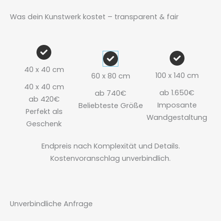
Was dein Kunstwerk kostet – transparent & fair
40 x 40 cm
100 x 140 cm
60 x 80 cm
40 x 40 cm
ab 1.650€
ab 740€
ab 420€
Imposante
Beliebteste Größe
Perfekt als
Wandgestaltung
Geschenk
Endpreis nach Komplexität und Details.
Kostenvoranschlag unverbindlich.
Unverbindliche Anfrage