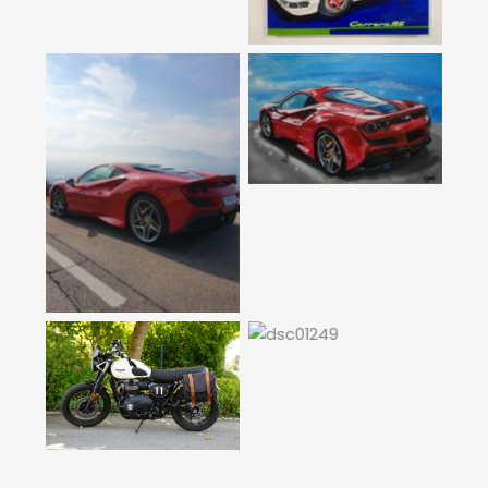
Ferrari als kunst
Ferrari
No Caption
Triump